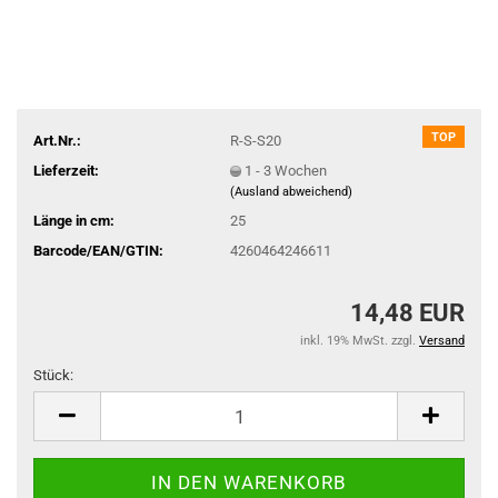
TOP
Art.Nr.:
R-S-S20
Lieferzeit:
1 - 3 Wochen
(Ausland abweichend)
Länge in cm:
25
Barcode/EAN/GTIN:
4260464246611
14,48 EUR
inkl. 19% MwSt. zzgl.
Versand
Stück:
Stück