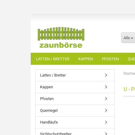
Alle
LATTEN / BRETTER
KAPPEN
PFOSTEN
QUE
Startse
Latten / Bretter
Kappen
U - 
Pfosten
Querriegel
Handläufe
Sichtschutzbretter