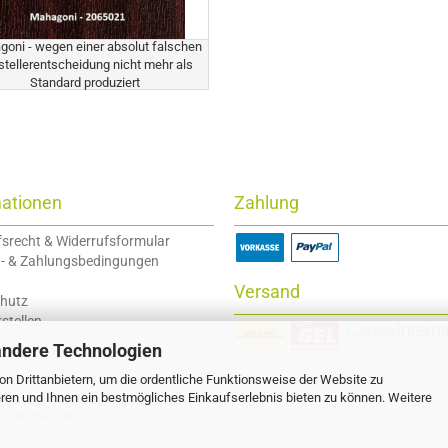
oni - wegen einer absolut falschen
stellerentscheidung nicht mehr als
Standard produziert
mationen
Zahlung
fsrecht & Widerrufsformular
- & Zahlungsbedingungen
Versand
hutz
stellen
andere Technologien
n Drittanbietern, um die ordentliche Funktionsweise der Website zu
ren und Ihnen ein bestmögliches Einkaufserlebnis bieten zu können. Weitere
steuer, soweit nicht anders gekennzeichnet.
bei
Netdexx.de