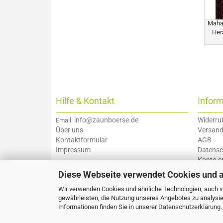
Mahag
Her
Hilfe & Kontakt
Infor
info@zaunboerse.de
Widerru
Email:
Über uns
Versand
Kontaktformular
AGB
Impressum
Datensc
Konto er
Sitemap
Diese Webseite verwendet Cookies und 
Wir verwenden Cookies und ähnliche Technologien, auch vo
gewährleisten, die Nutzung unseres Angebotes zu analysie
Alle Preise verstehen sich inklusive der gesetzlichen Mehrwert
Informationen finden Sie in unserer
Datenschutzerklärung
.
Webshop erstellen
mit Gambio.de © 2026 Gambio Templates 