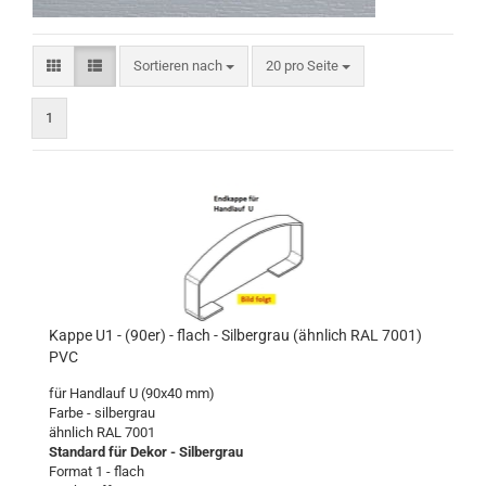
Sortieren nach
pro Seite
Sortieren nach
20 pro Seite
1
Kappe U1 - (90er) - flach - Silbergrau (ähnlich RAL 7001)
PVC
für Handlauf U (90x40 mm)
Farbe - silbergrau
ähnlich RAL 7001
Standard für Dekor - Silbergrau
Format 1 - flach