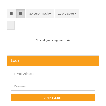
Sortieren nach
pro Seite
Sortieren nach
20 pro Seite
1
1
bis
4
(von insgesamt
4
)
Login
E-
Mail-
Adresse
Passwort
ANMELDEN