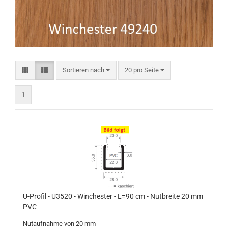
Sortieren nach
pro Seite
Sortieren nach
20 pro Seite
1
U-Profil - U3520 - Winchester - L=90 cm - Nutbreite 20 mm
PVC
Nutaufnahme von 20 mm