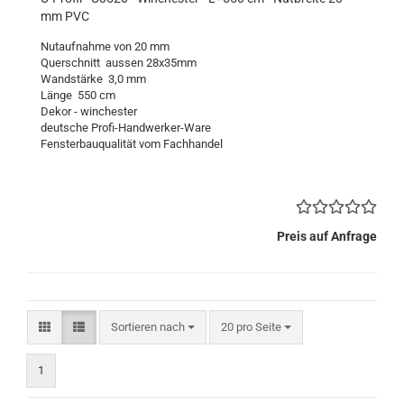
mm PVC
Nutaufnahme von 20 mm
Querschnitt aussen 28x35mm
Wandstärke 3,0 mm
Länge 550 cm
Dekor - winchester
deutsche Profi-Handwerker-Ware
Fensterbauqualität vom Fachhandel
Preis auf Anfrage
Sortieren nach
pro Seite
Sortieren nach
20 pro Seite
1