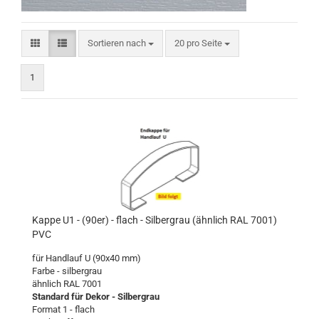
Sortieren nach
pro Seite
Sortieren nach
20 pro Seite
1
Kappe U1 - (90er) - flach - Silbergrau (ähnlich RAL 7001)
PVC
für Handlauf U (90x40 mm)
Farbe - silbergrau
ähnlich RAL 7001
Standard für Dekor - Silbergrau
Format 1 - flach