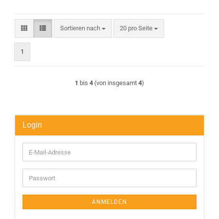
Sortieren nach
pro Seite
Sortieren nach
20 pro Seite
1
1
bis
4
(von insgesamt
4
)
Login
E-
Mail-
Adresse
Passwort
ANMELDEN