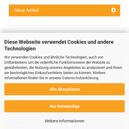
Neue Artikel
Diese Webseite verwendet Cookies und andere
Informationen
Technologien
Wir verwenden Cookies und ähnliche Technologien, auch von
Ihr Konto
Drittanbietern, um die ordentliche Funktionsweise der Website zu
gewährleisten, die Nutzung unseres Angebotes zu analysieren und Ihnen
ein bestmögliches Einkaufserlebnis bieten zu können. Weitere
Kontaktdaten
Informationen finden Sie in unserer
Datenschutzerklärung
.
Alle Akzeptieren
Zahlung und Versand
Nur Notwendige
Alle Preise verstehen sich inklusive der gesetzlichen Mehrwertsteuer,
soweit nicht anders gekennzeichnet.
Weitere Informationen
Webshop erstellen
mit Gambio.de © 2026 Gambio Templates bei
Netdexx.de