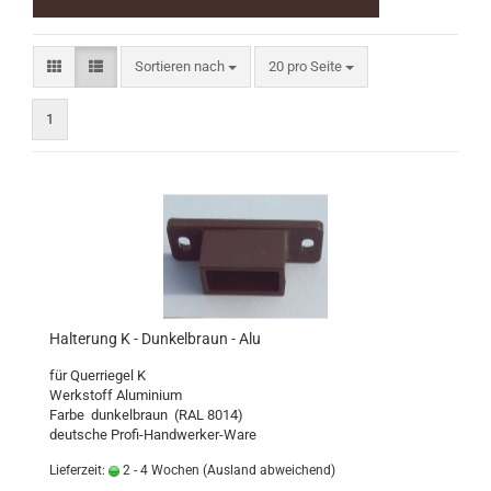
Sortieren nach
pro Seite
Sortieren nach
20 pro Seite
1
Halterung K - Dunkelbraun - Alu
für Querriegel K
Werkstoff Aluminium
Farbe dunkelbraun (RAL 8014)
deutsche Profi-Handwerker-Ware
Lieferzeit:
2 - 4 Wochen
(Ausland abweichend)