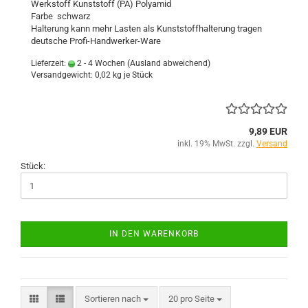
Werkstoff Kunststoff (PA) Polyamid
Farbe schwarz
Halterung kann mehr Lasten als Kunststoffhalterung tragen
deutsche Profi-Handwerker-Ware
Lieferzeit:
2 - 4 Wochen
(Ausland abweichend)
Versandgewicht:
0,02
kg je Stück
9,89 EUR
inkl. 19% MwSt. zzgl.
Versand
Stück:
IN DEN WARENKORB
Sortieren nach
pro Seite
Sortieren nach
20 pro Seite