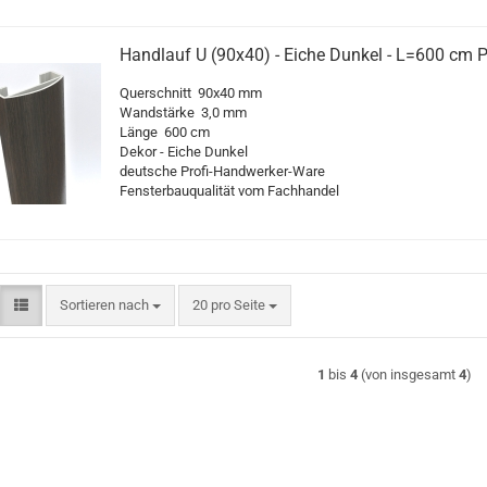
Handlauf U (90x40) - Eiche Dunkel - L=600 cm 
Querschnitt 90x40 mm
Wandstärke 3,0 mm
Länge 600 cm
Dekor - Eiche Dunkel
deutsche Profi-Handwerker-Ware
Fensterbauqualität vom Fachhandel
Sortieren nach
pro Seite
Sortieren nach
20 pro Seite
1
bis
4
(von insgesamt
4
)