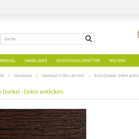
Suche...
RRIEGEL
HANDLÄUFE
SICHTSCHUTZBRETTER
WEITERE
»
»
»
ite
Handläufe
Handlauf U (90 x 40 mm)
Eiche Dunkel - Dekor ankli
e Dunkel - Dekor anklicken