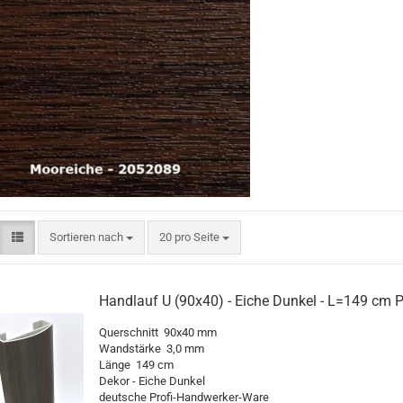
Sortieren nach
pro Seite
Sortieren nach
20 pro Seite
Handlauf U (90x40) - Eiche Dunkel - L=149 cm 
Querschnitt 90x40 mm
Wandstärke 3,0 mm
Länge 149 cm
Dekor - Eiche Dunkel
deutsche Profi-Handwerker-Ware