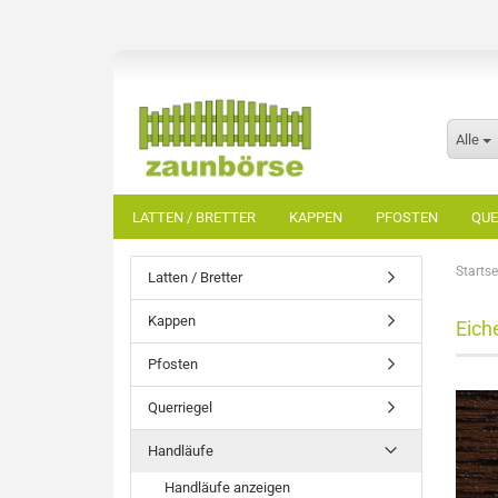
Alle
LATTEN / BRETTER
KAPPEN
PFOSTEN
QUE
Startse
Latten / Bretter
Kappen
Eich
Pfosten
Querriegel
Handläufe
Handläufe anzeigen