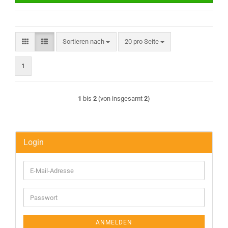
Sortieren nach
pro Seite
Sortieren nach
20 pro Seite
1
1
bis
2
(von insgesamt
2
)
Login
E-
Mail-
Adresse
Passwort
ANMELDEN