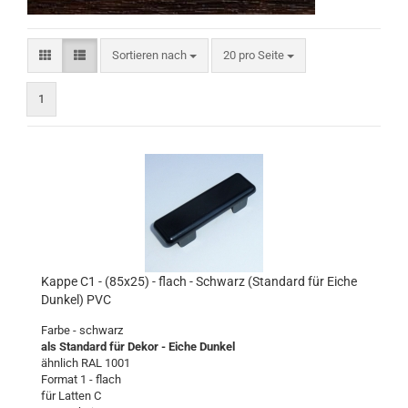
Sortieren nach
pro Seite
Sortieren nach
20 pro Seite
1
Kappe C1 - (85x25) - flach - Schwarz (Standard für Eiche
Dunkel) PVC
Farbe - schwarz
als Standard für Dekor - Eiche Dunkel
ähnlich RAL 1001
Format 1 - flach
für Latten C