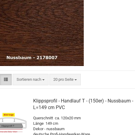
Sortieren nach
pro Seite
Sortieren nach
20 pro Seite
Klippsprofil - Handlauf T - (150er) - Nussbaum -
L=149 cm PVC
Querschnitt ca. 120x20 mm
Länge 149 cm
Dekor - nussbaum
deutsche Profi-Handwerker-Ware