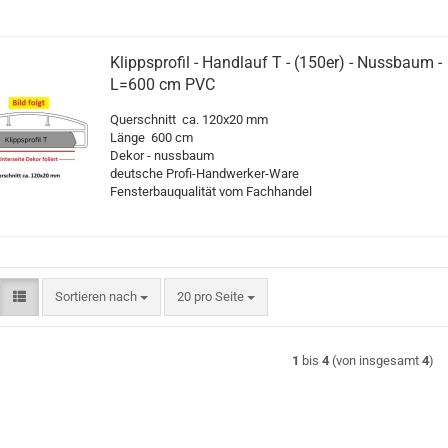
Klippsprofil - Handlauf T - (150er) - Nussbaum -
L=600 cm PVC
Querschnitt ca. 120x20 mm
Länge 600 cm
Dekor - nussbaum
deutsche Profi-Handwerker-Ware
Fensterbauqualität vom Fachhandel
Sortieren nach
pro Seite
Sortieren nach
20 pro Seite
1
bis
4
(von insgesamt
4
)