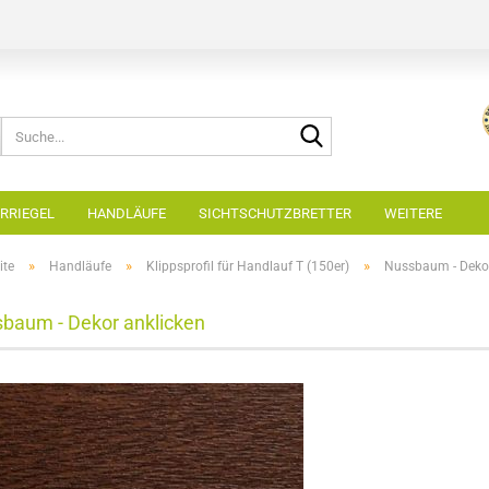
Suche...
RRIEGEL
HANDLÄUFE
SICHTSCHUTZBRETTER
WEITERE
»
»
»
ite
Handläufe
Klippsprofil für Handlauf T (150er)
Nussbaum - Dekor
baum - Dekor anklicken