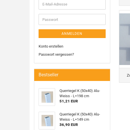
E-
Mail-
Adresse
Passwort
ANMELDEN
Konto erstellen
Passwort vergessen?
Bestseller
Z
Querriegel K (50x40) Alu-
Weiss - L=198 cm
51,21 EUR
Querriegel K (50x40) Alu-
Weiss - L=149 cm
36,90 EUR