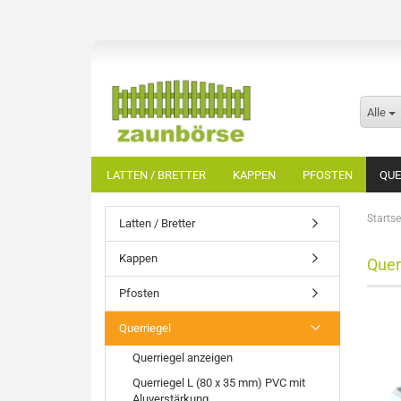
Alle
LATTEN / BRETTER
KAPPEN
PFOSTEN
QUE
Startse
Latten / Bretter
Kappen
Quer
Pfosten
Querriegel
Querriegel anzeigen
Querriegel L (80 x 35 mm) PVC mit
Aluverstärkung