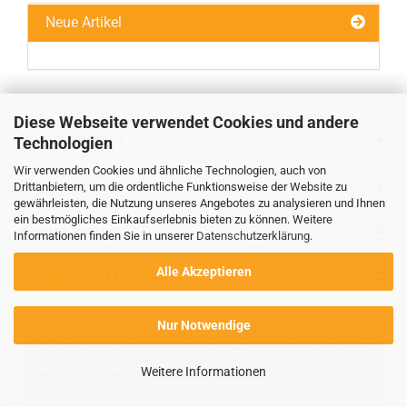
Neue Artikel
Diese Webseite verwendet Cookies und andere
Informationen
Technologien
Wir verwenden Cookies und ähnliche Technologien, auch von
Ihr Konto
Drittanbietern, um die ordentliche Funktionsweise der Website zu
gewährleisten, die Nutzung unseres Angebotes zu analysieren und Ihnen
ein bestmögliches Einkaufserlebnis bieten zu können. Weitere
Kontaktdaten
Informationen finden Sie in unserer
Datenschutzerklärung
.
Alle Akzeptieren
Zahlung und Versand
Nur Notwendige
Alle Preise verstehen sich inklusive der gesetzlichen Mehrwertsteuer,
soweit nicht anders gekennzeichnet.
Weitere Informationen
Webshop erstellen
mit Gambio.de © 2026 Gambio Templates bei
Netdexx.de