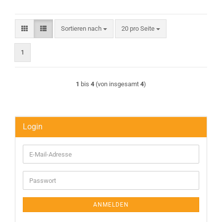
Sortieren nach
pro Seite
Sortieren nach
20 pro Seite
1
1
bis
4
(von insgesamt
4
)
Login
E-
Mail-
Adresse
Passwort
ANMELDEN