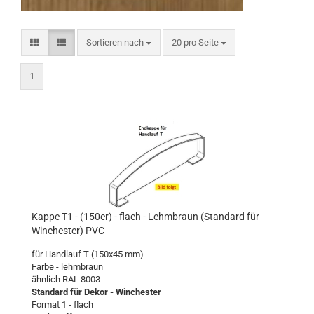
Sortieren nach
pro Seite
Sortieren nach
20 pro Seite
1
Kappe T1 - (150er) - flach - Lehmbraun (Standard für
Winchester) PVC
für Handlauf T (150x45 mm)
Farbe - lehmbraun
ähnlich RAL 8003
Standard für Dekor - Winchester
Format 1 - flach