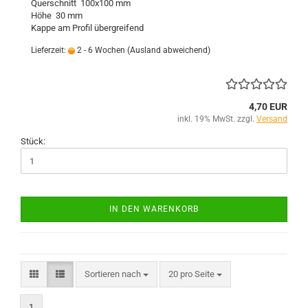
Querschnitt 100x100 mm
Höhe 30 mm
Kappe am Profil übergreifend
Lieferzeit:
2 - 6 Wochen
(Ausland abweichend)
4,70 EUR
inkl. 19% MwSt. zzgl.
Versand
Stück:
IN DEN WARENKORB
Sortieren nach
pro Seite
Sortieren nach
20 pro Seite
1