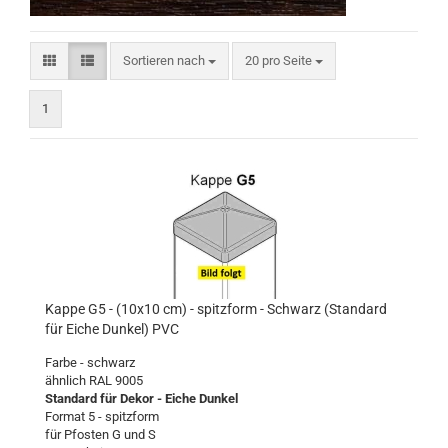
Sortieren nach
pro Seite
Sortieren nach
20 pro Seite
1
Kappe G5 - (10x10 cm) - spitzform - Schwarz (Standard
für Eiche Dunkel) PVC
Farbe - schwarz
ähnlich RAL 9005
Standard für Dekor - Eiche Dunkel
Format 5 - spitzform
für Pfosten G und S