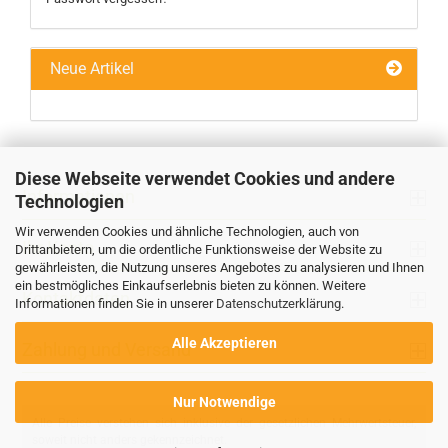
Neue Artikel
Diese Webseite verwendet Cookies und andere
Informationen
Technologien
Wir verwenden Cookies und ähnliche Technologien, auch von
Ihr Konto
Drittanbietern, um die ordentliche Funktionsweise der Website zu
gewährleisten, die Nutzung unseres Angebotes zu analysieren und Ihnen
ein bestmögliches Einkaufserlebnis bieten zu können. Weitere
Kontaktdaten
Informationen finden Sie in unserer
Datenschutzerklärung
.
Alle Akzeptieren
Zahlung und Versand
Nur Notwendige
Alle Preise verstehen sich inklusive der gesetzlichen Mehrwertsteuer,
soweit nicht anders gekennzeichnet.