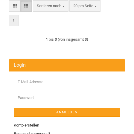
Sortieren nach
pro Seite
Sortieren nach
20 pro Seite
1
1
bis
3
(von insgesamt
3
)
Login
E-
Mail-
Adresse
Passwort
ANMELDEN
Konto erstellen
Passwort vergessen?