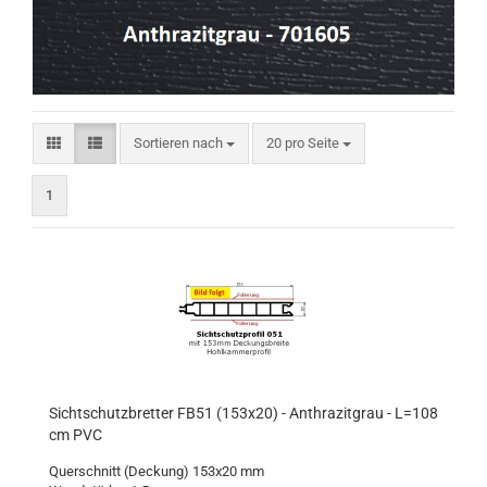
Sortieren nach
pro Seite
Sortieren nach
20 pro Seite
1
Sichtschutzbretter FB51 (153x20) - Anthrazitgrau - L=108
cm PVC
Querschnitt (Deckung) 153x20 mm